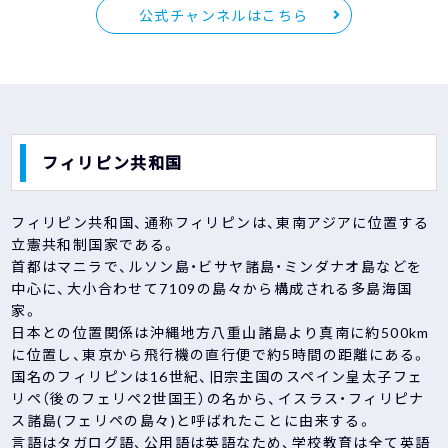
公式チャンネルはこちら
フィリピン共和国
フィリピン共和国、通称フィリピンは、東南アジアに位置する
立憲共和制国家である。
首都はマニラで、ルソン島・ビサヤ諸島・ミンダナオ島などを
中心に、大小合わせて7109の島々から構成される多島海国
家。
日本との位置関係は沖縄地方八重山諸島より真南に約500km
に位置し、東京から飛行機の直行便で約5時間の距離にある。
国名のフィリピンは16世紀、旧宗主国のスペイン皇太子フェ
リペ（後のフェリペ2世国王）の名から、イスラス・フィリピナ
ス諸島(フェリペの島々)と呼ばれたことに由来する。
言語はタガログ語、公用語は英語なため、学校教育は全て英語